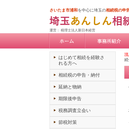
さいたま市浦和
を中心に埼玉の
相続税の申
運営： 税理士法人新日本経営
埼
はじめて相続を経験さ
続
れる方へ
相続税の申告・納付
延納と物納
期限後申告
税務調査立会い
節税対策