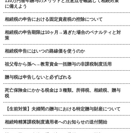
110万円暦年贈与のメリットと注意点を確認して相続対策
に備えよう
相続税の申告における固定資産税の控除について
相続税の申告期限は10ヶ月→過ぎた場合のペナルティと対
策
相続税申告にはいつの路線価を使うのか
祖父母から孫へ→教育資金一括贈与の非課税制度活用
贈与税は申告しないと必ずばれる
死亡保険金にかかる税金は３種類。所得税、相続税、贈与
税
【生前対策】夫婦間の贈与における特定贈与財産について
相続時精算課税制度適用者へのお知らせの送付開始